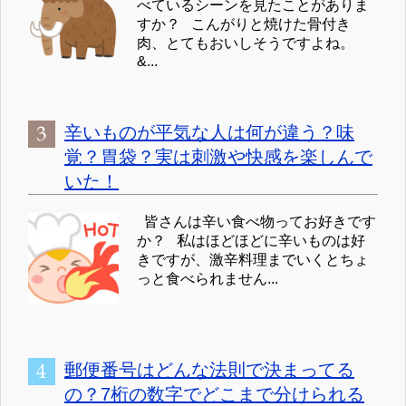
べているシーンを見たことがありま
すか？ こんがりと焼けた骨付き
肉、とてもおいしそうですよね。
&...
辛いものが平気な人は何が違う？味
覚？胃袋？実は刺激や快感を楽しんで
いた！
皆さんは辛い食べ物ってお好きです
か？ 私はほどほどに辛いものは好
きですが、激辛料理までいくとちょ
っと食べられません...
郵便番号はどんな法則で決まってる
の？7桁の数字でどこまで分けられる