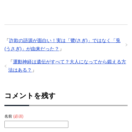
「
詐欺の語源が面白い！実は「鷺(さぎ)」ではなく「兎
(うさぎ)」が由来だった？
」
「
運動神経は遺伝がすべて？大人になってから鍛える方
法はある？
」
コメントを残す
名前
(必須)