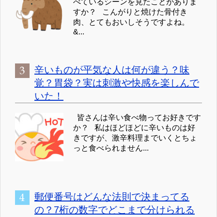
べているシーンを見たことがありま
すか？ こんがりと焼けた骨付き
肉、とてもおいしそうですよね。
&...
辛いものが平気な人は何が違う？味
覚？胃袋？実は刺激や快感を楽しんで
いた！
皆さんは辛い食べ物ってお好きです
か？ 私はほどほどに辛いものは好
きですが、激辛料理までいくとちょ
っと食べられません...
郵便番号はどんな法則で決まってる
の？7桁の数字でどこまで分けられる