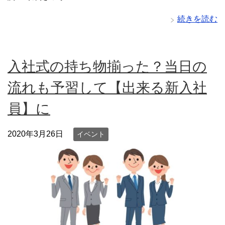
続きを読む
入社式の持ち物揃った？当日の
流れも予習して【出来る新入社
員】に
2020年3月26日
イベント