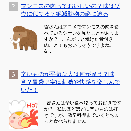
マンモスの肉っておいしいの？味はゾ
ウに似てる？絶滅動物の謎に迫る
皆さんはアニメでマンモスの肉を食
べているシーンを見たことがありま
すか？ こんがりと焼けた骨付き
肉、とてもおいしそうですよね。
&...
辛いものが平気な人は何が違う？味
覚？胃袋？実は刺激や快感を楽しんで
いた！
皆さんは辛い食べ物ってお好きです
か？ 私はほどほどに辛いものは好
きですが、激辛料理までいくとちょ
っと食べられません...