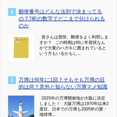
郵便番号はどんな法則で決まってる
の？7桁の数字でどこまで分けられる
のか
皆さんは普段、郵便をよく利用しま
すか？ この時期は特に年賀状なん
かで大量のハガキに囲まれていると
いう方もいるかもし...
万博は何年に1回？そもそも万博の目
的は何？意外と知らない万博マメ知識
2025年の万博開催地が大阪に決定
しました！ 大阪万博は1970年以来2
度目、日本での万博も2005年の愛・
地球博...