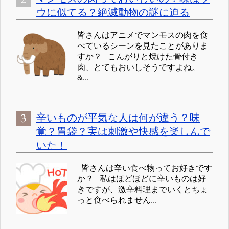
ウに似てる？絶滅動物の謎に迫る
皆さんはアニメでマンモスの肉を食
べているシーンを見たことがありま
すか？ こんがりと焼けた骨付き
肉、とてもおいしそうですよね。
&...
辛いものが平気な人は何が違う？味
覚？胃袋？実は刺激や快感を楽しんで
いた！
皆さんは辛い食べ物ってお好きです
か？ 私はほどほどに辛いものは好
きですが、激辛料理までいくとちょ
っと食べられません...