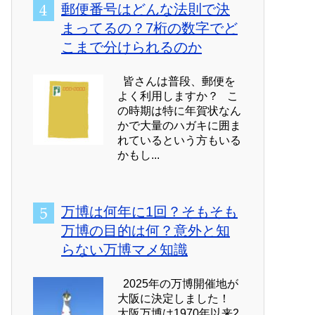
郵便番号はどんな法則で決
まってるの？7桁の数字でど
こまで分けられるのか
皆さんは普段、郵便を
よく利用しますか？ こ
の時期は特に年賀状なん
かで大量のハガキに囲ま
れているという方もいる
かもし...
万博は何年に1回？そもそも
万博の目的は何？意外と知
らない万博マメ知識
2025年の万博開催地が
大阪に決定しました！
大阪万博は1970年以来2