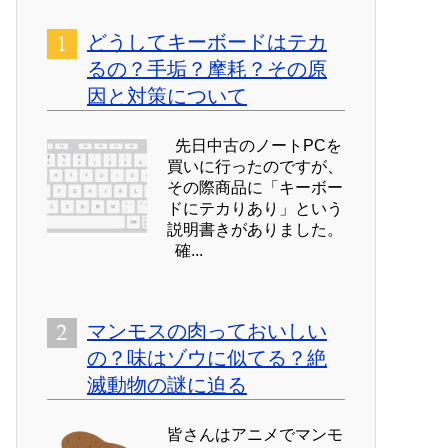
どうしてキーボードはテカ
るの？手垢？摩耗？その原
因と対策について
先日中古のノートPCを
買いに行ったのですが、
その際商品に「キーボー
ドにテカりあり」という
説明書きがありました。
確...
マンモスの肉っておいしい
の？味はゾウに似てる？絶
滅動物の謎に迫る
皆さんはアニメでマンモ