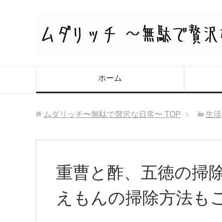
ホーム
ムダリッチ〜無駄で贅沢な日常〜
TOP
生活
重曹と酢、五徳の掃
えもんの掃除方法も