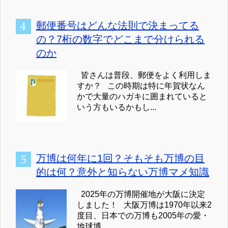
郵便番号はどんな法則で決まってる
の？7桁の数字でどこまで分けられる
のか
皆さんは普段、郵便をよく利用しま
すか？ この時期は特に年賀状なん
かで大量のハガキに囲まれていると
いう方もいるかもし...
万博は何年に1回？そもそも万博の目
的は何？意外と知らない万博マメ知識
2025年の万博開催地が大阪に決定
しました！ 大阪万博は1970年以来2
度目、日本での万博も2005年の愛・
地球博...