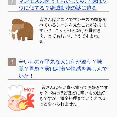
マンモスの肉っておいしいの？味はゾ
ウに似てる？絶滅動物の謎に迫る
皆さんはアニメでマンモスの肉を食
べているシーンを見たことがありま
すか？ こんがりと焼けた骨付き
肉、とてもおいしそうですよね。
&...
辛いものが平気な人は何が違う？味
覚？胃袋？実は刺激や快感を楽しんで
いた！
皆さんは辛い食べ物ってお好きです
か？ 私はほどほどに辛いものは好
きですが、激辛料理までいくとちょ
っと食べられません...