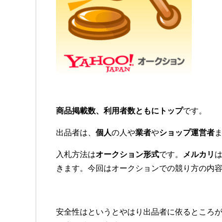
商品掲載数、利用者数ともにトップ
です。
出品者は、
個人
の人や
業者
や
ショップ運営者
入札方法は
オークション形式
です。
メルカリ
きます。今回はオークションでの競り方の内
安全性はというとやはり出品者に依るところ