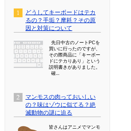
どうしてキーボードはテカ
るの？手垢？摩耗？その原
因と対策について
先日中古のノートPCを
買いに行ったのですが、
その際商品に「キーボー
ドにテカりあり」という
説明書きがありました。
確...
マンモスの肉っておいしい
の？味はゾウに似てる？絶
滅動物の謎に迫る
皆さんはアニメでマンモ