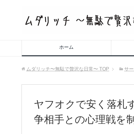
ホーム
ムダリッチ〜無駄で贅沢な日常〜
TOP
サー
ヤフオクで安く落札
争相手との心理戦を