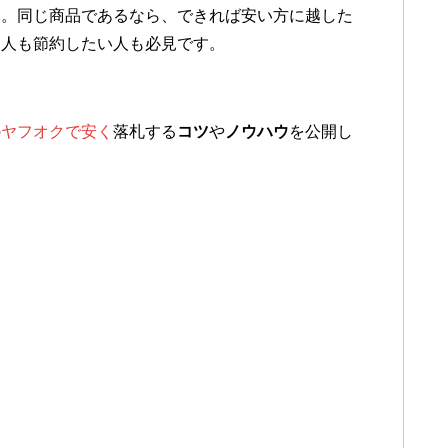
す。同じ商品であるなら、できれば安い方に越した
る人も節約したい人も必見です。
の
ヤフオクで安く
落札する
コツ
や
ノウハウ
を公開
し