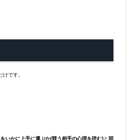
だけです。
をいかに上手に運ぶか(競う相手の心理を読む)
と
同