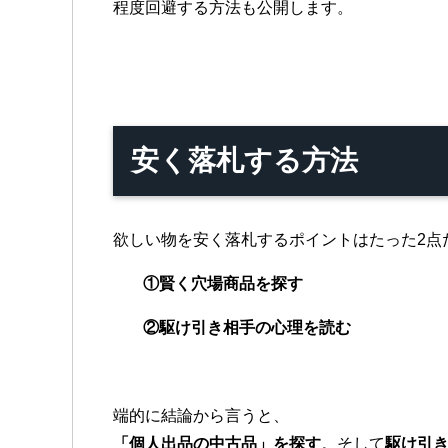
程度回避する方法も公開します。
安く落札する方法
欲しい物を安く落札するポイントはたった2点
①
賢く穴場商品を探す
②
駆け引き相手の心理を読む
端的に結論から言うと、
「個人出品の中古品」を探す
。そして
駆け引き