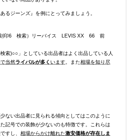
のあるジーンズ』を例にとってみましょう。
刻印6 検索）リーバイス LEVIS XX 66 前
検索)○○」としている出品者はよく出品している人
ので当然
ライバルが多く
います
。また
相場を知り尽
。
が少ない出品者に見られる傾向としてはこのように
また記号での装飾が少ないのも特徴です。これらは
い
ですし、
相場からかけ離れた
激安価格が存在しま