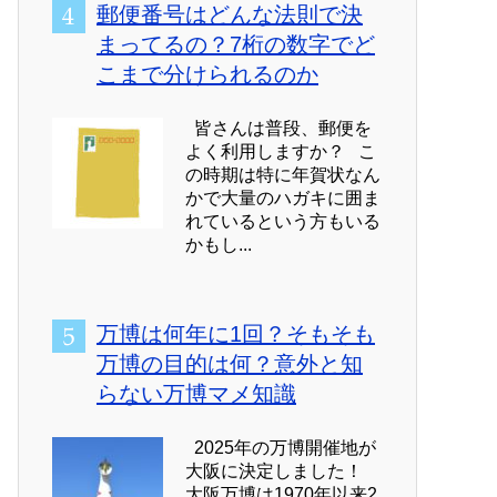
郵便番号はどんな法則で決
まってるの？7桁の数字でど
こまで分けられるのか
皆さんは普段、郵便を
よく利用しますか？ こ
の時期は特に年賀状なん
かで大量のハガキに囲ま
れているという方もいる
かもし...
万博は何年に1回？そもそも
万博の目的は何？意外と知
らない万博マメ知識
2025年の万博開催地が
大阪に決定しました！
大阪万博は1970年以来2