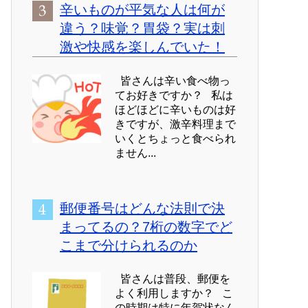
辛いものが平気な人は何が
違う？味覚？胃袋？実は刺
激や快感を楽しんでいた！
皆さんは辛い食べ物っ
てお好きですか？ 私は
ほどほどに辛いものは好
きですが、激辛料理まで
いくとちょっと食べられ
ません...
郵便番号はどんな法則で決
まってるの？7桁の数字でど
こまで分けられるのか
皆さんは普段、郵便を
よく利用しますか？ こ
の時期は特に年賀状なん