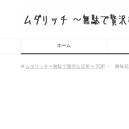
ホーム
ムダリッチ〜無駄で贅沢な日常〜
TOP
勝毎花